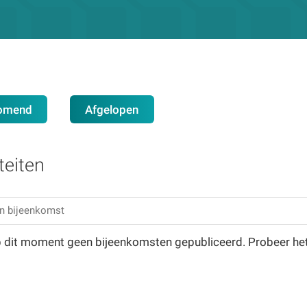
omend
Afgelopen
teiten
op dit moment geen bijeenkomsten gepubliceerd. Probeer he