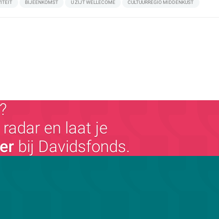
ITEIT
BIJEENKOMST
U ZIJT WELLECOME
CULTUURREGIO MIDDENKUST
?
radar en laat je
ger
bij Davidsfonds.