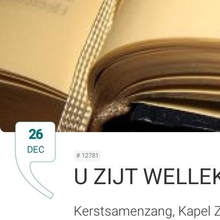
26
DEC
# 12781
U ZIJT WELL
Kerstsamenzang, Kapel Z