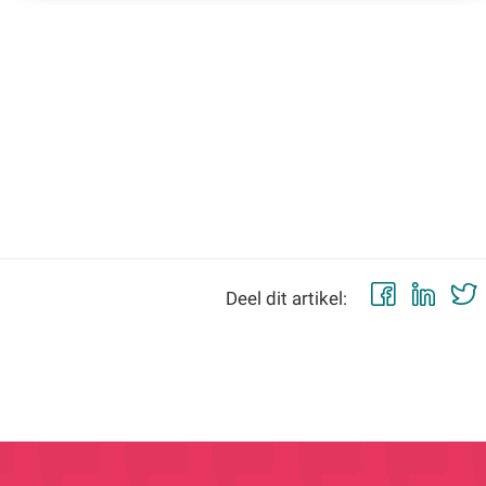
Faceb
Lin
Deel dit artikel: