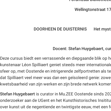
Wellingtonstraat 1
DOORHEEN DE DUISTERNIS
Het myste
Docent:
Stefan Huygebaert, c
Deze cursus biedt een verrassende en diepgaande blik op he
kunstenaar Léon Spilliaert geniet steeds meer international
sfeer op, met Oostende en intrigerende zelfportretten als t
dat Spilliaert veel meer was dan een geïsoleerd genie: zowel
kwetsbaarheid van zijn werken en zijn brede netwerk kome
Stefan Huygebaert
is curator in Mu.ZEE Oostende sinds 202
onderzoeker aan de UGent en het Kunsthistorisches Insititut
over kunst uit de negentiende en twintigste eeuw, met een