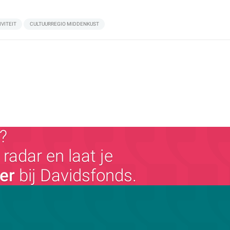
IVITEIT
CULTUURREGIO MIDDENKUST
?
radar en laat je
ger
bij Davidsfonds.