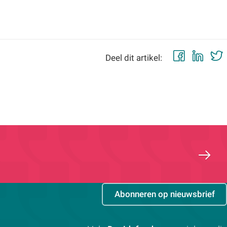
Faceb
Lin
Deel dit artikel:
Abonneren op nieuwsbrief