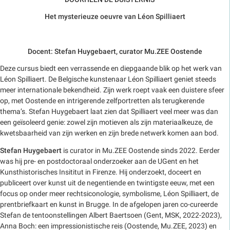
Het mysterieuze oeuvre van Léon Spilliaert
Docent:
Stefan Huygebaert, curator Mu.ZEE Oostende
Deze cursus biedt een verrassende en diepgaande blik op het werk van
Léon Spilliaert. De Belgische kunstenaar Léon Spilliaert geniet steeds
meer internationale bekendheid. Zijn werk roept vaak een duistere sfeer
op, met Oostende en intrigerende zelfportretten als terugkerende
thema’s. Stefan Huygebaert laat zien dat Spilliaert veel meer was dan
een geïsoleerd genie: zowel zijn motieven als zijn materiaalkeuze, de
kwetsbaarheid van zijn werken en zijn brede netwerk komen aan bod.
Stefan Huygebaert
is curator in Mu.ZEE Oostende sinds 2022. Eerder
was hij pre- en postdoctoraal onderzoeker aan de UGent en het
Kunsthistorisches Insititut in Firenze. Hij onderzoekt, doceert en
publiceert over kunst uit de negentiende en twintigste eeuw, met een
focus op onder meer rechtsiconologie, symbolisme, Léon Spilliaert, de
prentbriefkaart en kunst in Brugge. In de afgelopen jaren co-cureerde
Stefan de tentoonstellingen Albert Baertsoen (Gent, MSK, 2022-2023),
Anna Boch: een impressionistische reis (Oostende, Mu.ZEE, 2023) en