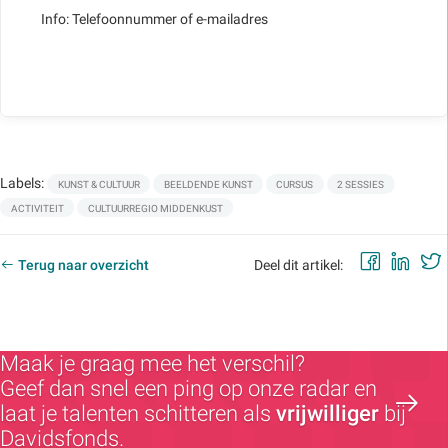
Info: Telefoonnummer of e-mailadres
Labels:
KUNST & CULTUUR
BEELDENDE KUNST
CURSUS
2 SESSIES
ACTIVITEIT
CULTUURREGIO MIDDENKUST
Faceb
Lin
Terug naar overzicht
Deel dit artikel:
Maak je graag mee het verschil?
Geef dan snel een ping op onze radar en
laat je talenten schitteren als
vrijwilliger
bij
Davidsfonds.