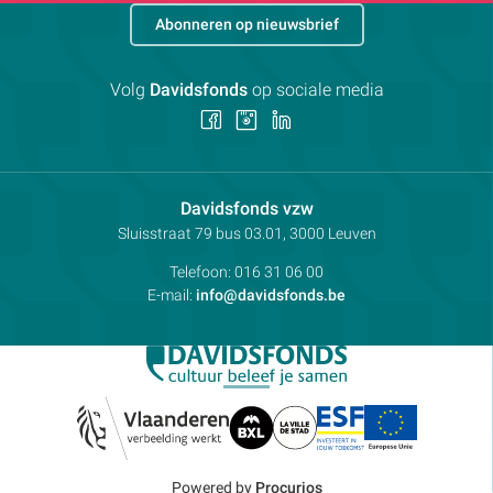
Abonneren op nieuwsbrief
Volg
Davidsfonds
op sociale media
Volg
Volg
Volg
ons
ons
ons
op
op
op
Facebook
Instagram
LinkedIn
Contactpersoon:
Davidsfonds vzw
Adres:
Sluisstraat 79
bus 03.01, 3000
Leuven
Telefoon:
016 31 06 00
E-mail:
info@davidsfonds.be
Powered by
Procurios