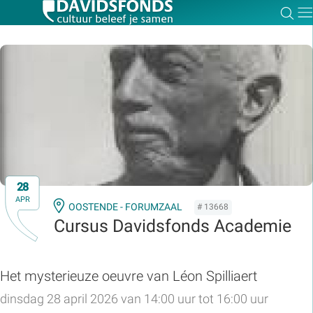
Zoe
Dir
Zoek:
Zoeken
28
APR
OOSTENDE - FORUMZAAL
# 13668
Cursus Davidsfonds Academie
Het mysterieuze oeuvre van Léon Spilliaert
dinsdag 28 april 2026 van 14:00 uur tot 16:00 uur