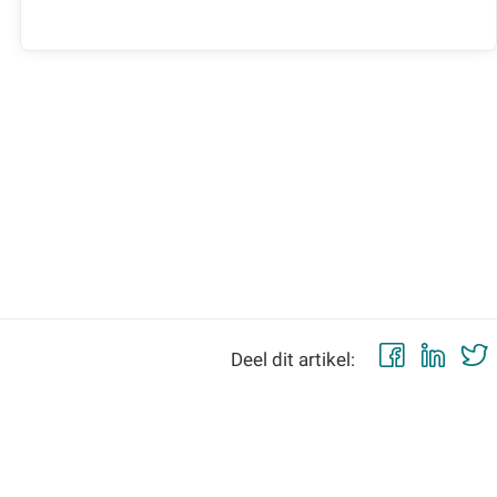
Faceb
Lin
Deel dit artikel: