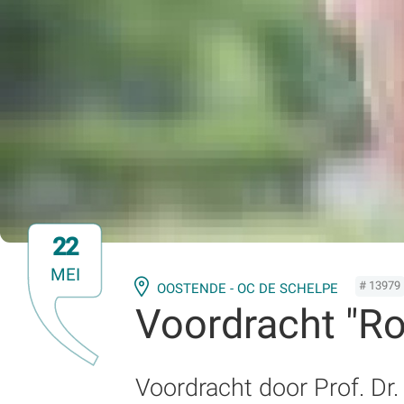
22
MEI
# 13979
OOSTENDE - OC DE SCHELPE
Voordracht "Ro
Voordracht door Prof. Dr.