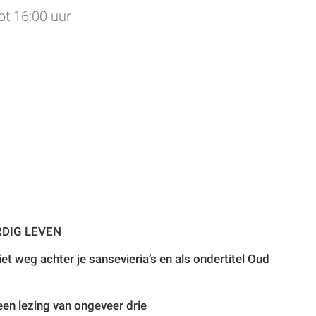
ot 16:00 uur
RDIG LEVEN
iet weg achter je sansevieria’s
en als ondertitel
Oud
een lezing van ongeveer drie