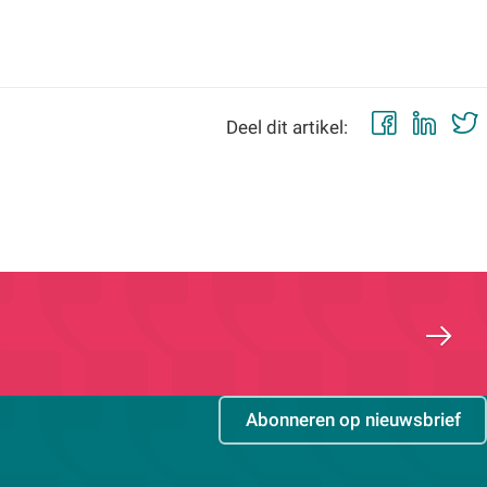
Faceb
Lin
Deel dit artikel:
Abonneren op nieuwsbrief