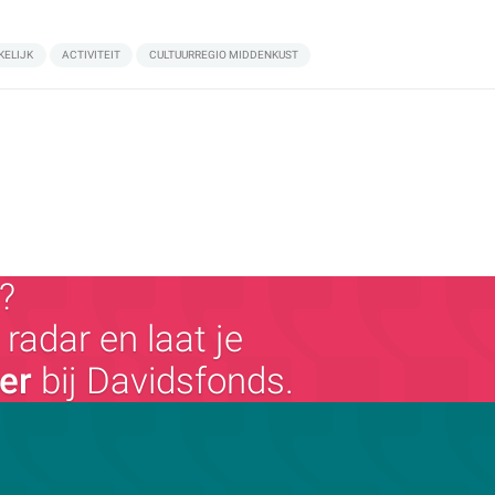
KELIJK
ACTIVITEIT
CULTUURREGIO MIDDENKUST
?
radar en laat je
ger
bij Davidsfonds.